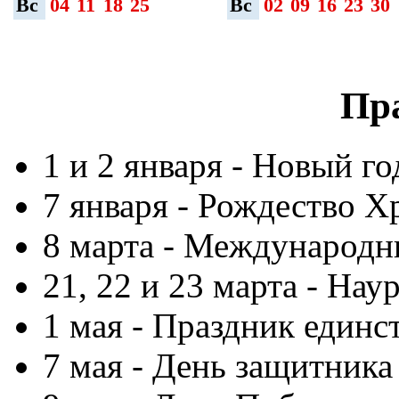
Вс
04
11
18
25
Вс
02
09
16
23
30
Пр
1 и 2 января - Новый го
7 января - Рождество Х
8 марта - Международн
21, 22 и 23 марта - На
1 мая - Праздник единс
7 мая - День защитника