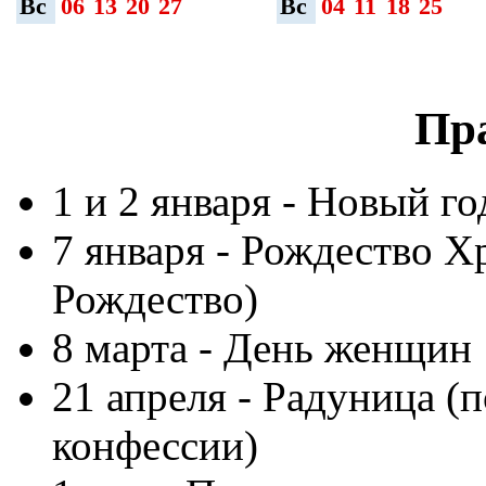
Вс
06
13
20
27
Вс
04
11
18
25
Пр
1 и 2 января - Новый го
7 января - Рождество Х
Рождество)
8 марта - День женщин
21 апреля - Радуница (
конфессии)