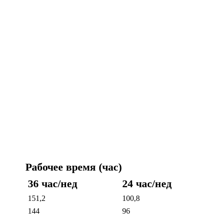
Рабочее время (час)
36 час/нед
24 час/нед
151,2
100,8
144
96