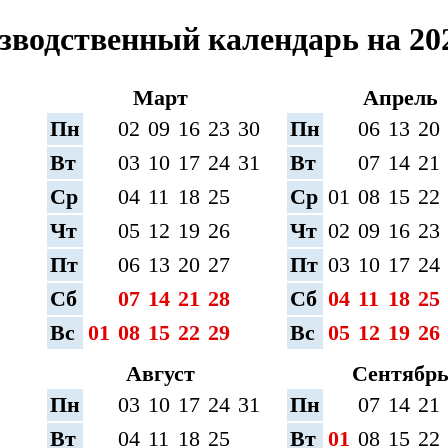
зводственный календарь на 202
Март
Апрель
Пн
02
09
16
23
30
Пн
06
13
20
Вт
03
10
17
24
31
Вт
07
14
21
Ср
04
11
18
25
Ср
01
08
15
22
Чт
05
12
19
26
Чт
02
09
16
23
Пт
06
13
20
27
Пт
03
10
17
24
Сб
07
14
21
28
Сб
04
11
18
25
Вс
01
08
15
22
29
Вс
05
12
19
26
Август
Сентябр
Пн
03
10
17
24
31
Пн
07
14
21
Вт
04
11
18
25
Вт
01
08
15
22